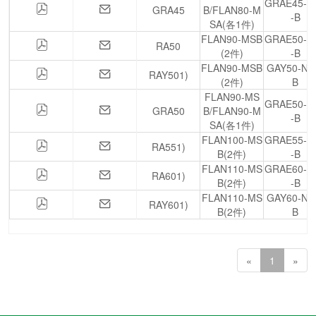
GRAE45-N
GRA45
B/FLAN80-M
-B
SA(各1件)
FLAN90-MSB
GRAE50-N
RA50
(2件)
-B
FLAN90-MSB
GAY50-NP
RAY501)
(2件)
B
FLAN90-MS
GRAE50-N
GRA50
B/FLAN90-M
-B
SA(各1件)
FLAN100-MS
GRAE55-N
RA551)
B(2件)
-B
FLAN110-MS
GRAE60-N
RA601)
B(2件)
-B
FLAN110-MS
GAY60-NP
RAY601)
B(2件)
B
«
1
»