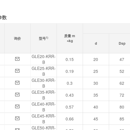
参数
质量 m
1)
询价
型号
≈kg
d
Dsp
GLE20-KRR-
0.15
20
47
B
GLE25-KRR-
0.19
25
52
B
GLE30-KRR-
0.3
30
62
B
GLE35-KRR-
0.43
35
72
B
GLE40-KRR-
0.57
40
80
B
GLE45-KRR-
0.66
45
85
B
GLE50-KRR-