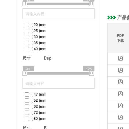
产品
( 20 )
mm
( 25 )
mm
PDF
( 30 )
mm
下载
( 35 )
mm
( 40 )
mm
( 45 )
mm
尺寸
Dsp
( 50 )
mm
( 60 )
mm
47
125
( 70 )
mm
( 47 )
mm
( 52 )
mm
( 62 )
mm
( 72 )
mm
( 80 )
mm
( 85 )
mm
尺寸
B