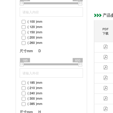
产品
( 100 )
mm
( 120 )
mm
PDF
( 150 )
mm
下载
( 200 )
mm
( 260 )
mm
( 325 )
mm
尺寸mm
D
( 395 )
mm
( 460 )
mm
185
600
( 185 )
mm
( 210 )
mm
( 240 )
mm
( 300 )
mm
( 385 )
mm
( 450 )
mm
尺寸mm
H