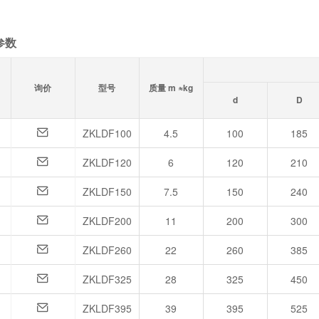
参数
询价
型号
质量 m ≈kg
d
D
ZKLDF100
4.5
100
185
ZKLDF120
6
120
210
ZKLDF150
7.5
150
240
ZKLDF200
11
200
300
ZKLDF260
22
260
385
ZKLDF325
28
325
450
ZKLDF395
39
395
525