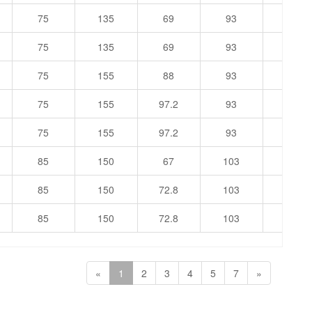
75
135
69
93
14
75
135
69
93
14
75
155
88
93
19
75
155
97.2
93
19
75
155
97.2
93
19
85
150
67
103
15
85
150
72.8
103
15
85
150
72.8
103
15
«
1
2
3
4
5
7
»