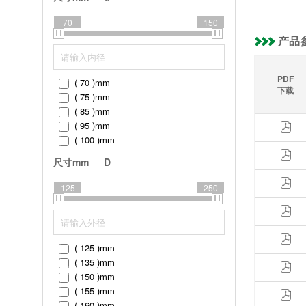
70
150
产品
PDF
( 70 )
mm
下载
( 75 )
mm
( 85 )
mm
( 95 )
mm
( 100 )
mm
( 110 )
mm
尺寸mm
D
( 120 )
mm
( 130 )
mm
125
250
( 140 )
mm
( 150 )
mm
( 125 )
mm
( 135 )
mm
( 150 )
mm
( 155 )
mm
( 160 )
mm