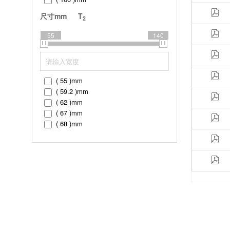
( 170 )
mm
尺寸mm
T
2
( 190 )
mm
( 200 )
mm
55
140
( 210 )
mm
( 215 )
mm
( 225 )
mm
( 240 )
mm
( 55 )
mm
( 250 )
mm
( 59.2 )
mm
( 62 )
mm
( 67 )
mm
( 68 )
mm
( 69 )
mm
( 72.8 )
mm
( 80 )
mm
( 81 )
mm
( 87 )
mm
( 88 )
mm
( 89 )
mm
( 90 )
mm
( 95.2 )
mm