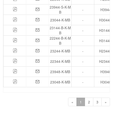
23944-S-K-M
-
H3944
B
23044-K-MB
-
H3044X
23144-B-K-M
-
H3144X
B
22244-B-K-M
-
H3144X
B
23244-K-MB
-
H2344X
22344-K-MB
-
H2344X
23948-K-MB
-
H3948
23048-K-MB
-
H3048
«
1
2
3
»