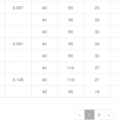
0.087
40
90
23
1.5
-
40
90
23
1.5
-
40
90
33
1.5
0.091
40
90
33
1.5
-
40
90
33
1.5
-
40
110
27
2
0.148
40
110
27
2
-
45
85
19
1.1
«
1
2
»