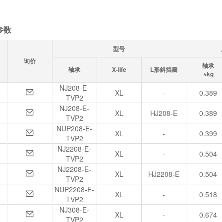
参数
型号
询价
轴承
轴承
X-life
L形斜挡圈
≈kg
NJ208-E-
XL
-
0.389
TVP2
NJ208-E-
XL
HJ208-E
0.389
TVP2
NUP208-E-
XL
-
0.399
TVP2
NJ2208-E-
XL
-
0.504
TVP2
NJ2208-E-
XL
HJ2208-E
0.504
TVP2
NUP2208-E-
XL
-
0.518
TVP2
NJ308-E-
XL
-
0.674
TVP2